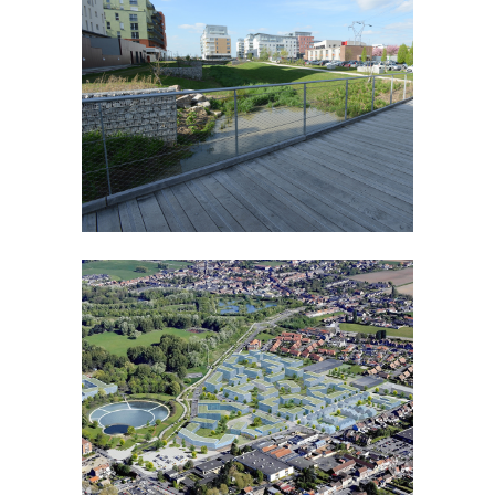
HUMANICITE
EXTENSION URBAINE
LOMME | 59
QUARTIER DE L’HIPPODROME
EXTENSION URBAINE
WATTRELOS | 59