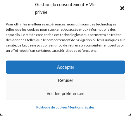
Gestion du consentement • Vie
LILLE
privée
PARIS
Pour offrir les meilleures expériences, nous utilisons des technologies
CANNES
telles que les cookies pour stocker et/ou accéder aux informations des
appareils. Le fait de consentir à ces technologies nous permettra de traiter
BORDEAUX
des données telles que le comportement de navigation ou les ID uniques sur
ce site. Le fait de ne pas consentir ou de retirer son consentement peut avoir
un effet négatif sur certaines caractéristiques et fonctions.
PUBLICATIONS
Accepter
Refuser
Voir les préférences
Politique de cookies
Mentions légales
Archistorm
Book 2026