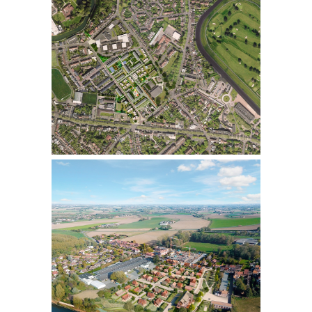
LA BRIQUETERIE
RÉNOVATION URBAINE
MARCQ-EN-BAROEUL | 59
SITE FLANDRES
ENNOBLISSEMENT
RECONVERSION DE FRICHES
INDUSTRIELLES EN 100
LOGEMENTS
FRELINGHIEN | 59