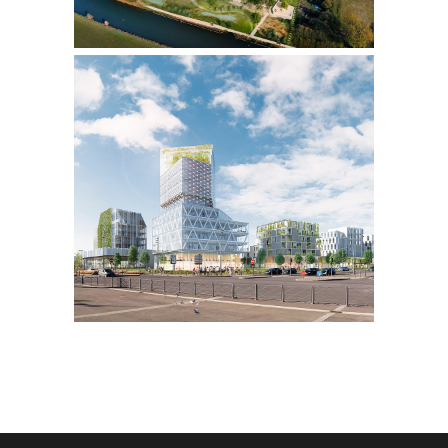
ILÔT SUD
PROJET URBAIN
VILLENEUVE D’ASCQ-LEZENNES
| 59