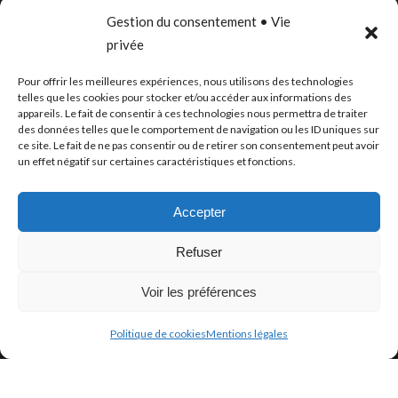
Gestion du consentement • Vie
LILLE
privée
PARIS
Pour offrir les meilleures expériences, nous utilisons des technologies
CANNES
telles que les cookies pour stocker et/ou accéder aux informations des
appareils. Le fait de consentir à ces technologies nous permettra de traiter
BORDEAUX
des données telles que le comportement de navigation ou les ID uniques sur
ce site. Le fait de ne pas consentir ou de retirer son consentement peut avoir
un effet négatif sur certaines caractéristiques et fonctions.
PUBLICATIONS
Accepter
Refuser
Voir les préférences
Politique de cookies
Mentions légales
Archistorm
Book 2026