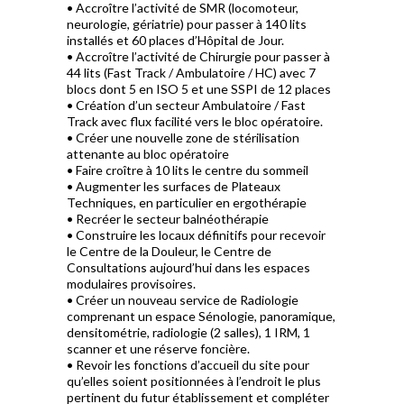
• Accroître l’activité de SMR (locomoteur,
neurologie, gériatrie) pour passer à 140 lits
installés et 60 places d’Hôpital de Jour.
• Accroître l’activité de Chirurgie pour passer à
44 lits (Fast Track / Ambulatoire / HC) avec 7
blocs dont 5 en ISO 5 et une SSPI de 12 places
• Création d’un secteur Ambulatoire / Fast
Track avec flux facilité vers le bloc opératoire.
• Créer une nouvelle zone de stérilisation
attenante au bloc opératoire
• Faire croître à 10 lits le centre du sommeil
• Augmenter les surfaces de Plateaux
Techniques, en particulier en ergothérapie
• Recréer le secteur balnéothérapie
• Construire les locaux définitifs pour recevoir
le Centre de la Douleur, le Centre de
Consultations aujourd’hui dans les espaces
modulaires provisoires.
• Créer un nouveau service de Radiologie
comprenant un espace Sénologie, panoramique,
densitométrie, radiologie (2 salles), 1 IRM, 1
scanner et une réserve foncière.
• Revoir les fonctions d’accueil du site pour
qu’elles soient positionnées à l’endroit le plus
pertinent du futur établissement et compléter