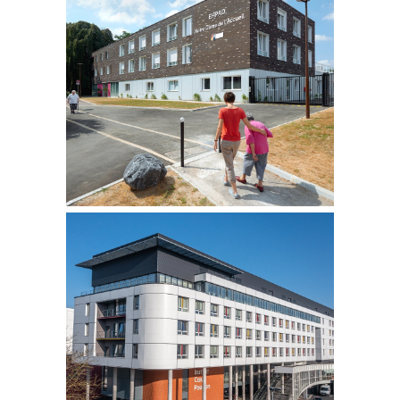
NOTRE DAME DE L’ACCUEIL
RECONSTRUCTION DE L’EHPAD
LILLE | 59
INSTITUT COEUR POUMON
RESTRUCTURATION &
EXTENSION
LILLE | 59