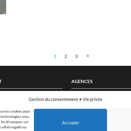
1
2
3
T
AGENCES
 00
LILLE
Gestion du consentement • Vie privée
nous
PARIS
que les cookies pour
CANNES
es technologies nous
BORDEAUX
 les ID uniques sur
Accepter
 effet négatif sur