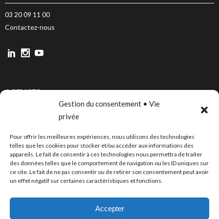
03 20 09 11 00
Contactez-nous
AGENCES
Gestion du consentement • Vie
LILLE
privée
PARIS
Pour offrir les meilleures expériences, nous utilisons des technologies
CANNES
telles que les cookies pour stocker et/ou accéder aux informations des
appareils. Le fait de consentir à ces technologies nous permettra de traiter
BORDEAUX
des données telles que le comportement de navigation ou les ID uniques sur
ce site. Le fait de ne pas consentir ou de retirer son consentement peut avoir
un effet négatif sur certaines caractéristiques et fonctions.
PUBLICATIONS
Accepter