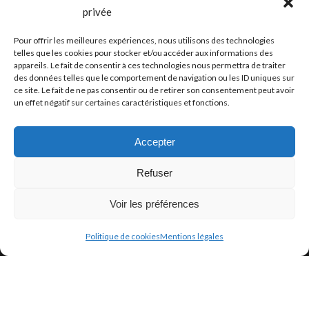
LILLE
privée
PARIS
Pour offrir les meilleures expériences, nous utilisons des technologies
CANNES
telles que les cookies pour stocker et/ou accéder aux informations des
appareils. Le fait de consentir à ces technologies nous permettra de traiter
BORDEAUX
des données telles que le comportement de navigation ou les ID uniques sur
ce site. Le fait de ne pas consentir ou de retirer son consentement peut avoir
un effet négatif sur certaines caractéristiques et fonctions.
PUBLICATIONS
Accepter
Refuser
Voir les préférences
Politique de cookies
Mentions légales
Archistorm
Book 2026
Mentions légales
•
Données personnelles
•
Cookies
© 2026 – Réalisation :
OVM