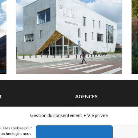
LE KIOSK
CONSTRUCTION DE LA NOUVELLE
SALLE POLYVALENTE, ÉCOLE DE
MUSIQUE ET DE DANSE
MARQUETTE-LEZ-LILLE | 59
T
AGENCES
 00
LILLE
Gestion du consentement • Vie privée
nous
PARIS
que les cookies pour
CANNES
es technologies nous