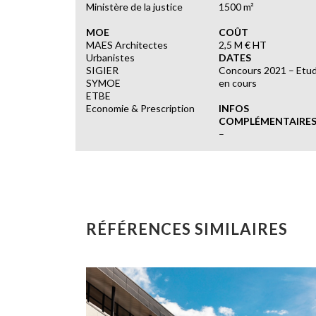
Ministère de la justice
1500 m²
MOE
COÛT
MAES Architectes
2,5 M € HT
Urbanistes
DATES
SIGIER
Concours 2021 – Etu
SYMOE
en cours
ETBE
Economie & Prescription
INFOS
COMPLÉMENTAIRE
–
RÉFÉRENCES SIMILAIRES