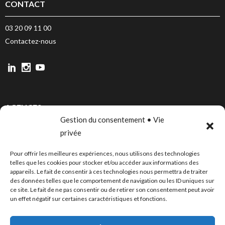
CONTACT
03 20 09 11 00
Contactez-nous
AGENCES
Gestion du consentement • Vie
LILLE
privée
PARIS
Pour offrir les meilleures expériences, nous utilisons des technologies
CANNES
telles que les cookies pour stocker et/ou accéder aux informations des
appareils. Le fait de consentir à ces technologies nous permettra de traiter
BORDEAUX
des données telles que le comportement de navigation ou les ID uniques sur
ce site. Le fait de ne pas consentir ou de retirer son consentement peut avoir
un effet négatif sur certaines caractéristiques et fonctions.
PUBLICATIONS