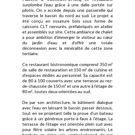
surplombe l’eau grâce à une dalle portée sur
pilotis. On y accède depuis une passerelle qui
traverse le bassin du nord au sud. Le projet a
été conçu en ossature bois sous forme de
caissons CLT nervurés, préfabriqués en atelier
et assemblés sur site. Cette ambiance de chalet
a pour ambition d’immerger le visiteur au cœur
du jardin d’eau et d’offrir une totale
déconnexion avec la minéralité de cette zone
tertiaire.
Ce restaurant bistronomique comprend 350 m²
de salle de restauration et 150 m² de cuisine et
d’espaces dédiés au personnel. Sa capacité est
de 80 à 100 couverts avec une terrasse au rez-
de-chaussée de 150 m² et une autre à l’étage de
80 m², toutes deux orientées au sud.
De par son architecture, le bâtiment dialogue
avec l’eau en laissant le bassin passer dessous,
tout en se projetant telle la proue d’un bateau
grâce à un généreux porte-à-faux à l’étage. La
terrasse de l’étage est orientée plein sud avec
pour filtre solaire les arbres environnants. Le
bardage en claire-voie vertical répond, de par