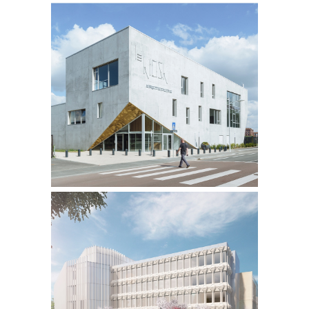
LE KIOSK
CONSTRUCTION DE LA
NOUVELLE SALLE
POLYVALENTE, ÉCOLE DE
MUSIQUE ET DE DANSE
MARQUETTE-LEZ-LILLE | 59
TGI
RÉHABILITATION DU
TRIBUNAL DE GRANDE
INSTANCE