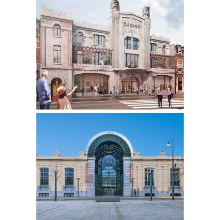
CASINO
RÉHABILITATION MAISON DE
SERVICES À LA POPULATION
SAINT QUENTIN | 02
FRICHE BEAUDEUX
COMPLEXE
CINÉMATOGRAPHIQUE &
GALERIE COMMERCIALE
ARMENTIERES | 59