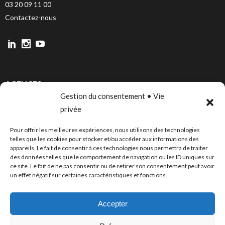
03 20 09 11 00
Contactez-nous
AGENCES
Gestion du consentement • Vie
LILLE
privée
PARIS
Pour offrir les meilleures expériences, nous utilisons des technologies
CANNES
telles que les cookies pour stocker et/ou accéder aux informations des
appareils. Le fait de consentir à ces technologies nous permettra de traiter
BORDEAUX
des données telles que le comportement de navigation ou les ID uniques sur
ce site. Le fait de ne pas consentir ou de retirer son consentement peut avoir
un effet négatif sur certaines caractéristiques et fonctions.
PUBLICATIONS
Accepter