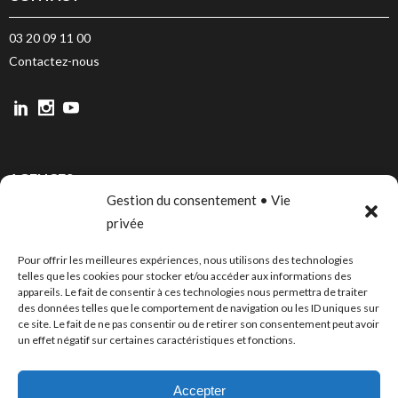
03 20 09 11 00
Contactez-nous
AGENCES
Gestion du consentement • Vie
LILLE
privée
PARIS
Pour offrir les meilleures expériences, nous utilisons des technologies
CANNES
telles que les cookies pour stocker et/ou accéder aux informations des
appareils. Le fait de consentir à ces technologies nous permettra de traiter
BORDEAUX
des données telles que le comportement de navigation ou les ID uniques sur
ce site. Le fait de ne pas consentir ou de retirer son consentement peut avoir
un effet négatif sur certaines caractéristiques et fonctions.
PUBLICATIONS
Accepter