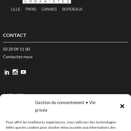
CONTACT
03 20 09 11 00
Contactez-nous
AGENCES
Gestion du consentement • Vie
LILLE
privée
PARIS
Pour offrir les meilleures expériences, nous utilisons des technologies
CANNES
telles que les cookies pour stocker et/ou accéder aux informations des