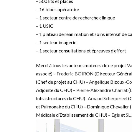
– 500 lits et places
– 16 blocs opératoire
– 1 secteur centre de recherche clinique
– 1 USIC
– 1 plateau de réanimation et soins intensif de c
– 1 secteur imagerie
– 1 secteur consultations et épreuves d’effort
Merci à tous les acteurs moteurs de ce projet
Va
associé) –
Frederic BOIRON
(Directeur Généra
(Chef de projet au CHU) –
Angelique Bizoux-Cof
Adjointe du CHU) –
Pierre-Alexandre Charrat
(D
Infrastructures du CHU)-
Arnaud Scherpereel
(C
et Pulmonaire du CHU) – Dominique Chevalier (
Médicale d’Etablissement du CHU) –
Egis
et
SL